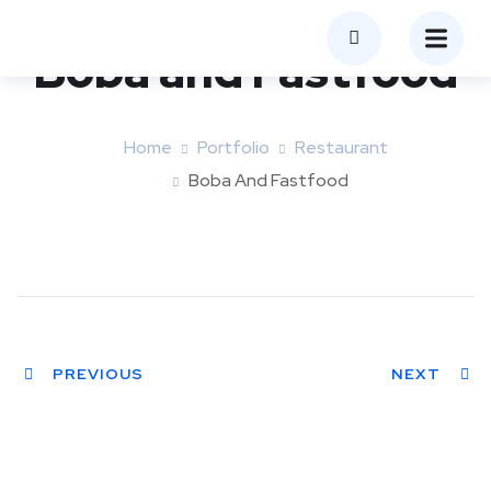
Boba and Fastfood
Home
Portfolio
Restaurant
Boba And Fastfood
PREVIOUS
NEXT