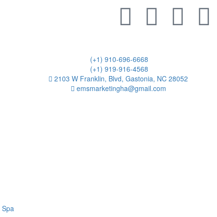
(+1) 910-696-6668
(+1) 919-916-4568
2103 W Franklin, Blvd, Gastonia, NC 28052
emsmarketingha@gmail.com
à Spa