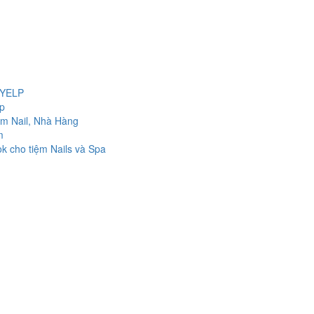
 YELP
lp
ệm Nail, Nhà Hàng
m
k cho tiệm Nails và Spa