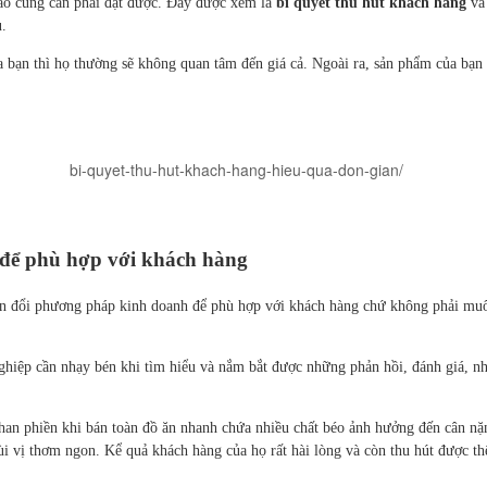
ào cũng cần phải đạt được. Đây được xem là
bí quyết thu hút khách hàng
và 
u.
 bạn thì họ thường sẽ không quan tâm đến giá cả. Ngoài ra, sản phẩm của bạn
 để phù hợp với khách hàng
n đổi phương pháp kinh doanh để phù hợp với khách hàng chứ không phải muốn
hiệp cần nhạy bén khi tìm hiểu và nắm bắt được những phản hồi, đánh giá, n
an phiền khi bán toàn đồ ăn nhanh chứa nhiều chất béo ảnh hưởng đến cân nặ
 vị thơm ngon. Kể quả khách hàng của họ rất hài lòng và còn thu hút được th