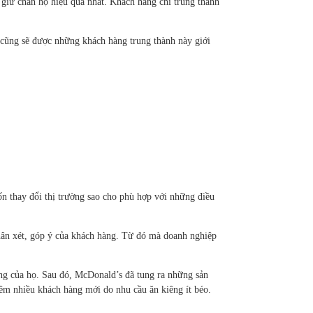
giữ chân họ hiệu quả nhất. Khách hàng chỉ trung thành
 cũng sẽ được những khách hàng trung thành này giới
 thay đổi thị trường sao cho phù hợp với những điều
hân xét, góp ý của khách hàng. Từ đó mà doanh nghiệp
ng của họ. Sau đó, McDonald’s đã tung ra những sản
êm nhiều khách hàng mới do nhu cầu ăn kiêng ít béo.