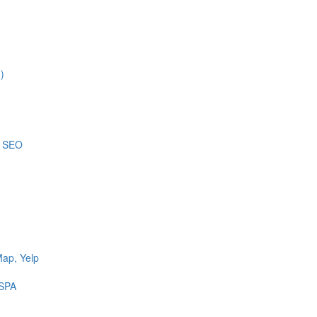
)
n SEO
ap, Yelp
 SPA