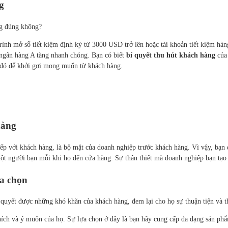
g
ng đúng không?
ình mở sổ tiết kiệm định kỳ từ 3000 USD trở lên hoặc tài khoản tiết kiệm hàn
 ngân hàng A tăng nhanh chóng. Bạn có biết
bí quyết thu hút khách hàng
của 
 đó để khởi gợi mong muốn từ khách hàng.
hàng
iếp với khách hàng, là bộ mặt của doanh nghiệp trước khách hàng. Vì vậy, bạn
t người bạn mỗi khi họ đến cửa hàng. Sự thân thiết mà doanh nghiệp bạn tạo r
ựa chọn
i quyết được những khó khăn của khách hàng, đem lại cho họ sự thuận tiện và t
ích và ý muốn của họ. Sự lựa chọn ở đây là bạn hãy cung cấp đa dạng sản ph