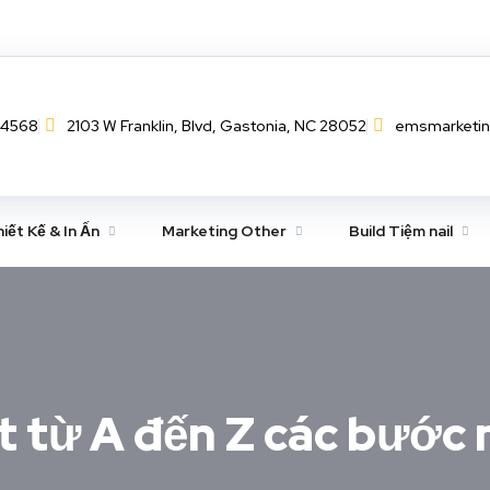
-4568
2103 W Franklin, Blvd, Gastonia, NC 28052
emsmarketi
iết Kế & In Ấn
Marketing Other
Build Tiệm nail
t từ A đến Z các bước m