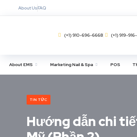
About Us
FAQ
(+1) 910-696-6668
(+1) 919-916
About EMS
Marketing Nail & Spa
POS
Th
TIN TỨC
Hướng dẫn chi tiế
Mỹ (Phần 2)