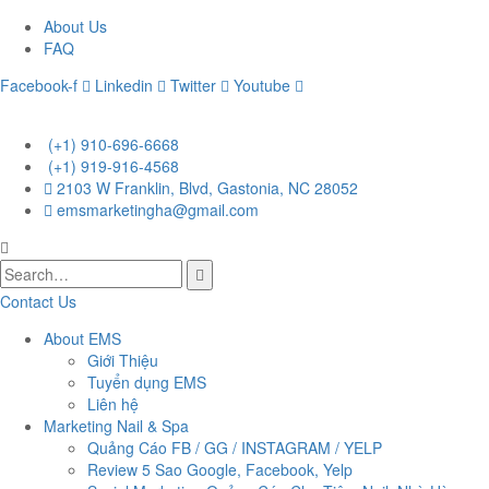
About Us
FAQ
Facebook-f
Linkedin
Twitter
Youtube
(+1) 910-696-6668
(+1) 919-916-4568
2103 W Franklin, Blvd, Gastonia, NC 28052
emsmarketingha@gmail.com
Contact Us
About EMS
Giới Thiệu
Tuyển dụng EMS
Liên hệ
Marketing Nail & Spa
Quảng Cáo FB / GG / INSTAGRAM / YELP
Review 5 Sao Google, Facebook, Yelp