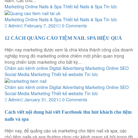
Nam. Các chủ...
Marketing Online
Nails & Spa
Thiết kế Nails & Spa
Tin tức
Marketing Online
Nails & Spa
Thiết kế Nails & Spa
Tin tức
Admin
February 7, 2021
0 Comments
12 CÁCH QUẢNG CÁO TIỆM NAIL SPA HIỆU QUẢ
Hiện nay marketing được xem là chìa khóa thành công của doanh
nghiệp trong đó marketing online chiếm một phần quan trọng
trong chiến lược marketing cho bất kỳ...
Chăm sóc kênh online
Digital Advertising
Marketing Online
SEO
Social Media Marketing
Thiết kế website
Tin tức
Chăm sóc kênh online
Digital Advertising
Marketing Online
SEO
Social Media Marketing
Thiết kế website
Tin tức
Admin
January 31, 2021
0 Comments
Cách viết nội dung bài viết Facebook thu hút khách cho tiệm
nails và spa
Hiện nay, để quảng cáo và marketing cho tiệm nail và spa, các
chủ tiệm nails và spa thường chọn các kênh mạng xã hội trong đó