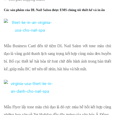
Các sản phẩm của DL Nail Salon được EMS chúng tôi thiết kế và in ấn
Mẫu Business Card đến từ tiệm DL Nail Salon với tone màu chủ
đạo là vàng gold thanh lịch sang trọng kết hợp cùng màu đen huyền
bí. Bố cục thiết kế hài hòa từ font chữ đến hình ảnh trong bản thiết
kế, giúp mẫu BC trở nên dễ nhìn, hài hòa và bắt mắt.
Mẫu Flyer lấy tone màu chủ đạo là đỏ rực mùa hễ hỗi kết hợp cùng
những hoa văn về Tet Holiday đầy đặc trưng của văn hóa Á Đông.