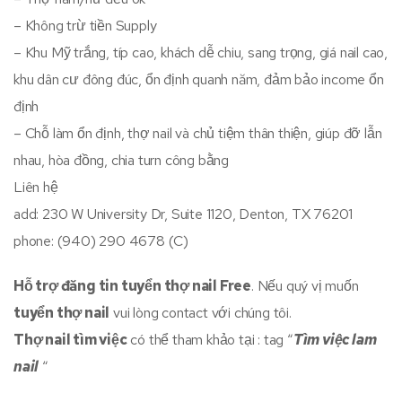
– Không trừ tiền Supply
– Khu Mỹ trắng, típ cao, khách dễ chiu, sang trọng, giá nail cao,
khu dân cư đông đúc, ổn định quanh năm, đảm bảo income ổn
định
– Chỗ làm ổn định, thợ nail và chủ tiệm thân thiện, giúp đỡ lẫn
nhau, hòa đồng, chia turn công bằng
Liên hệ
add: 230 W University Dr, Suite 1120, Denton, TX 76201
phone: (940) 290 4678 (C)
Hỗ trợ đăng tin tuyển thợ nail Free
. Nếu quý vị muốn
tuyển thợ nail
vui lòng contact với chúng tôi.
Thợ nail tìm việc
có thể tham khảo tại : tag “
Tìm việc lam
nail
“