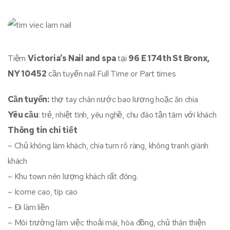
Tiệm
Victoria’s Nail and spa
tại
96 E 174th St Bronx,
NY 10452
cần tuyển nail Full Time or Part times
Cần tuyển:
thợ tay chân nước bao lương hoặc ăn chia
Yêu cầu
: trẻ, nhiệt tình, yêu nghề, chu đáo tận tâm với khách
Thông tin chi tiết
– Chủ không làm khách, chia turn rõ ràng, không tranh giành
khách
– Khu town nên lượng khách rất đông.
– Icome cao, tip cao
– Đi làm liền
– Môi trường làm việc thoải mái, hòa đồng, chủ thân thiện